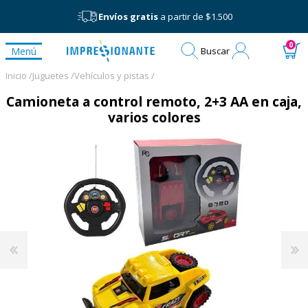
Envíos gratis
a partir de $1.500
Mi
0
Menú
Buscar
cuenta
Inicio /
Juguetes /
Vehículos y pistas /
Camioneta a control remoto, 2+3 AA en caja,
varios colores