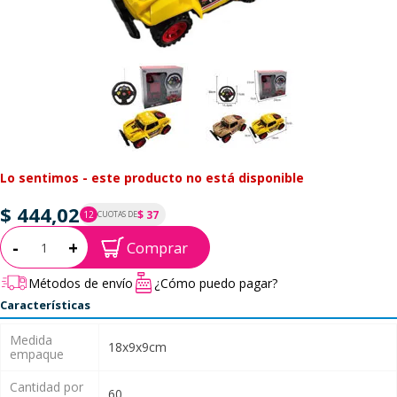
Lo sentimos - este producto no está disponible
$ 444,02
$ 37
12
CUOTAS DE
P.T.F. $ 444
Cantidad:
-
+
Comprar
Métodos de envío
¿Cómo puedo pagar?
Características
Medida
18x9x9cm
empaque
Cantidad por
60