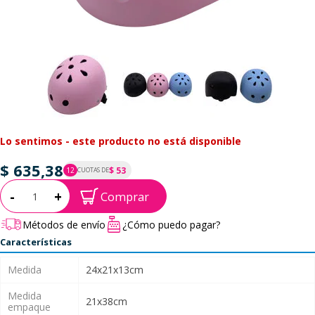
Lo sentimos - este producto no está disponible
$ 635,38
$ 53
12
CUOTAS DE
P.T.F. $ 635
Cantidad:
-
+
Comprar
Métodos de envío
¿Cómo puedo pagar?
Características
Medida
24x21x13cm
Medida
21x38cm
empaque