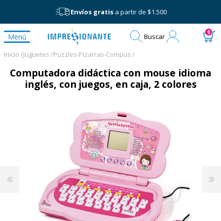
Envíos gratis
a partir de $1.500
Mi
0
Menú
Buscar
cuenta
Inicio /
Juguetes /
Puzzles-Pizarras-Compus /
Computadora didáctica con mouse idioma
inglés, con juegos, en caja, 2 colores