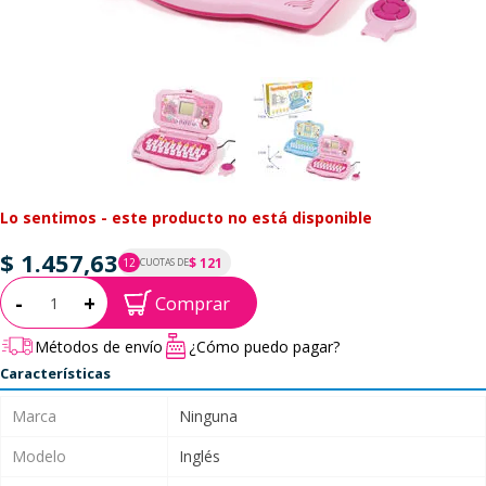
Lo sentimos - este producto no está disponible
$ 1.457,63
$ 121
12
CUOTAS DE
P.T.F. $ 1.458
Cantidad:
-
+
Comprar
Métodos de envío
¿Cómo puedo pagar?
Características
Marca
Ninguna
Modelo
Inglés