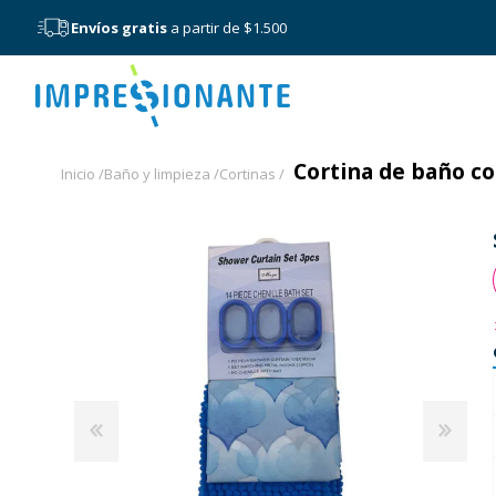
Envíos gratis
a partir de $1.500
Menú
Cortina de baño co
Inicio /
Baño y limpieza /
Cortinas /