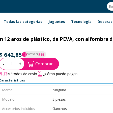
Todas las categorías
Juguetes
Tecnología
Decorac
n 12 aros de plástico, de PEVA, con alfombra de
$ 642,85
$ 54
12
CUOTAS DE
P.T.F. $ 643
Cantidad:
-
+
Comprar
Métodos de envío
¿Cómo puedo pagar?
Características
Marca
Ninguna
Modelo
3 piezas
Accesorios incluidos
Ganchos