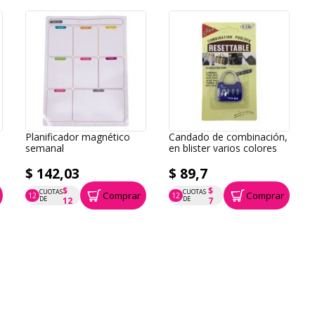
Planificador magnético
Candado de combinación,
semanal
en blister varios colores
$ 142,03
$ 89,7
$
$
CUOTAS
CUOTAS
Comprar
Comprar
12
12
P.T.F. $ 142
P.T.F. $ 90
DE
DE
12
7