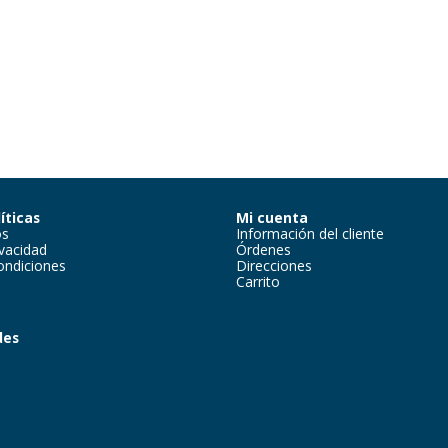
íticas
Mi cuenta
os
Información del cliente
ivacidad
Órdenes
ondiciones
Direcciones
Carrito
des
m