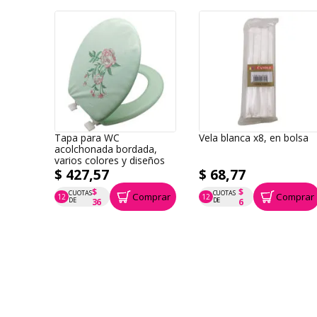
Tapa para WC
Vela blanca x8, en bolsa
acolchonada bordada,
varios colores y diseños
$ 427,57
$ 68,77
$
$
CUOTAS
CUOTAS
Comprar
Comprar
12
12
P.T.F. $ 428
P.T.F. $ 69
DE
DE
36
6