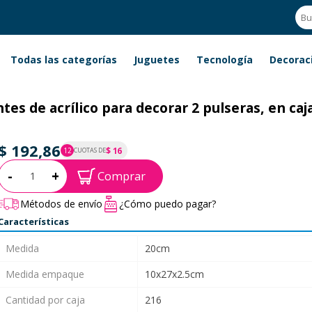
Todas las categorías
Juguetes
Tecnología
Decorac
es de acrílico para decorar 2 pulseras, en caj
$ 192,86
$ 16
12
CUOTAS DE
P.T.F. $ 193
Cantidad:
-
+
Comprar
Métodos de envío
¿Cómo puedo pagar?
Características
Medida
20cm
Medida empaque
10x27x2.5cm
Cantidad por caja
216