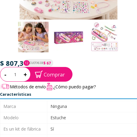
$ 807,3
$ 67
12
CUOTAS DE
P.T.F. $ 807
Cantidad:
-
+
Comprar
Métodos de envío
¿Cómo puedo pagar?
Características
Marca
Ninguna
Modelo
Estuche
Es un kit de fábrica
Sí