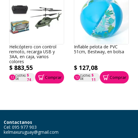
Helicóptero con control
Inflable pelota de PVC
remoto, recarga USB y
51cm, Bestway, en bolsa
3AA, en caja, varios
colores
$ 883,55
$ 127,08
$
$
CUOTAS
CUOTAS
Comprar
Comprar
12
12
P.T.F. $ 884
P.T.F. $ 127
DE
DE
74
11
Contactanos
Cel: 095 977 903
kelmaxuruguay@gmail.com