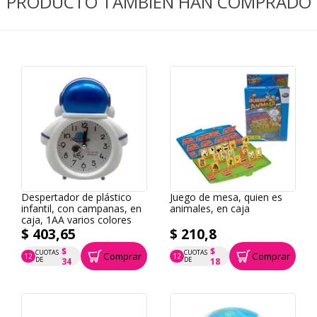
PRODUCTO TAMBIÉN HAN COMPRADO
Despertador de plástico
Juego de mesa, quien es
infantil, con campanas, en
animales, en caja
caja, 1AA varios colores
$ 403,65
$ 210,8
$
$
CUOTAS
CUOTAS
Comprar
Comprar
12
12
P.T.F. $ 404
P.T.F. $ 211
DE
DE
34
18