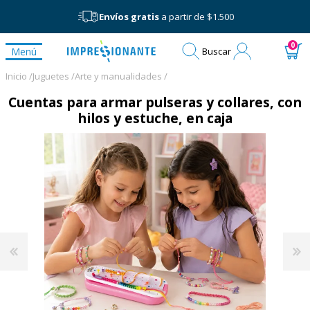
Envíos gratis
a partir de $1.500
Mi
0
Menú
Buscar
cuenta
Inicio /
Juguetes /
Arte y manualidades /
Cuentas para armar pulseras y collares, con
hilos y estuche, en caja