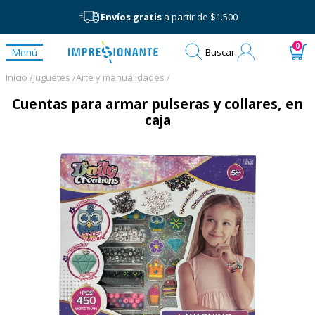
Envíos gratis
a partir de $1.500
Mi
0
Menú
Buscar
cuenta
Inicio /
Juguetes /
Arte y manualidades /
Cuentas para armar pulseras y collares, en
caja