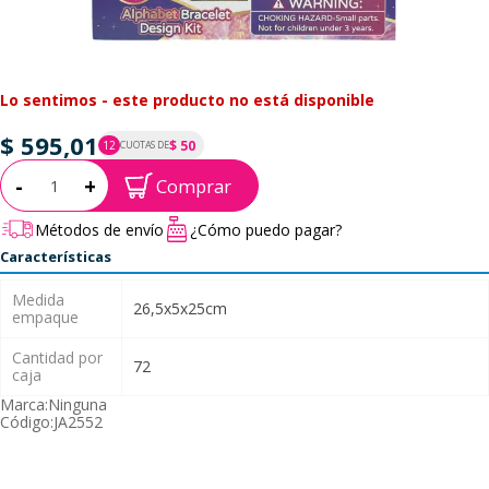
Lo sentimos - este producto no está disponible
$ 595,01
$ 50
12
CUOTAS DE
P.T.F. $ 595
Cantidad:
-
+
Comprar
Métodos de envío
¿Cómo puedo pagar?
Características
Medida
26,5x5x25cm
empaque
Cantidad por
72
caja
Marca:
Ninguna
Código:
JA2552