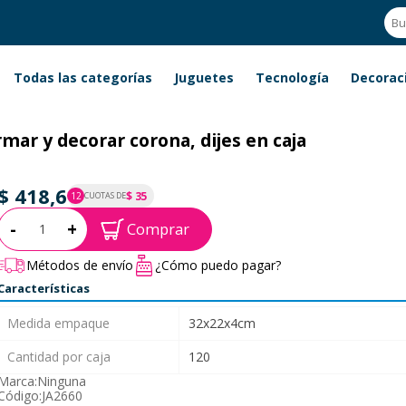
Todas las categorías
Juguetes
Tecnología
Decorac
mar y decorar corona, dijes en caja
$ 418,6
$ 35
12
CUOTAS DE
P.T.F. $ 419
Cantidad:
-
+
Comprar
Métodos de envío
¿Cómo puedo pagar?
Características
Medida empaque
32x22x4cm
Cantidad por caja
120
Marca:
Ninguna
Código:
JA2660