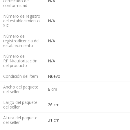
certificado de
N/A
conformidad
Número de registro
del establecimiento
N/A
SIC
Número de
registro/licencia del
N/A
establecimiento
Número de
RPIN/autorización
N/A
del producto
Condición del ítem
Nuevo
Ancho del paquete
6 cm
del seller
Largo del paquete
26 cm
del seller
Altura del paquete
31 cm
del seller