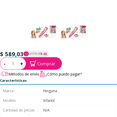
$ 589,03
$ 49
12
CUOTAS DE
P.T.F. $ 589
Cantidad:
-
+
Comprar
Métodos de envío
¿Cómo puedo pagar?
Características
Marca
Ninguna
Modelo
Infantil
Cantidad de piezas
N/A