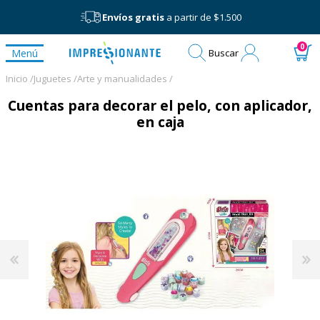
Envíos gratis
a partir de $1.500
Mi
0
Menú
Buscar
cuenta
Inicio /
Juguetes /
Arte y manualidades /
Cuentas para decorar el pelo, con aplicador,
en caja