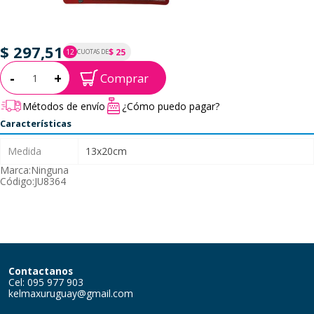
$ 297,51
$ 25
12
CUOTAS DE
P.T.F. $ 298
Cantidad:
-
+
Comprar
Métodos de envío
¿Cómo puedo pagar?
Características
Medida
13x20cm
Marca:
Ninguna
Código:
JU8364
Contactanos
Cel: 095 977 903
kelmaxuruguay@gmail.com