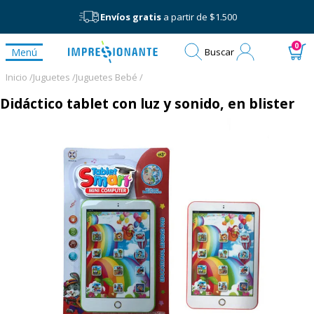
Envíos gratis
a partir de $1.500
Mi
0
Menú
Buscar
cuenta
Inicio /
Juguetes /
Juguetes Bebé /
Didáctico tablet con luz y sonido, en blister