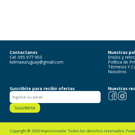
Contactanos
Nuestras pol
Cel: 095 977 903
Envíos y retir
kelmaxuruguay@gmail.com
Política de Pr
Términos Y C
Nosotros
Suscribite para recibir ofertas
Nuestras re
Facebook
Instagra
Suscribirse
Copyright ® 2026 Impresionante. Todos los derechos reservados.
Powe