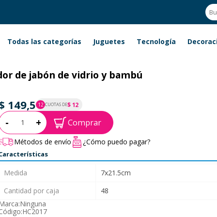
Todas las categorías
Juguetes
Tecnología
Decorac
or de jabón de vidrio y bambú
$ 149,5
$ 12
12
CUOTAS DE
P.T.F. $ 150
Cantidad:
-
+
Comprar
Métodos de envío
¿Cómo puedo pagar?
Características
Medida
7x21.5cm
Cantidad por caja
48
Marca:
Ninguna
Código:
HC2017