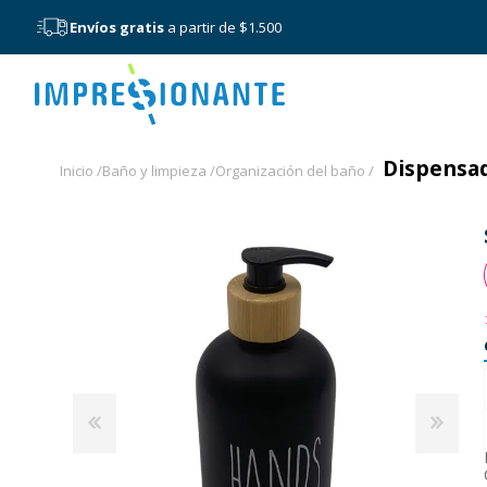
Envíos gratis
a partir de $1.500
Menú
Dispensad
Inicio /
Baño y limpieza /
Organización del baño /