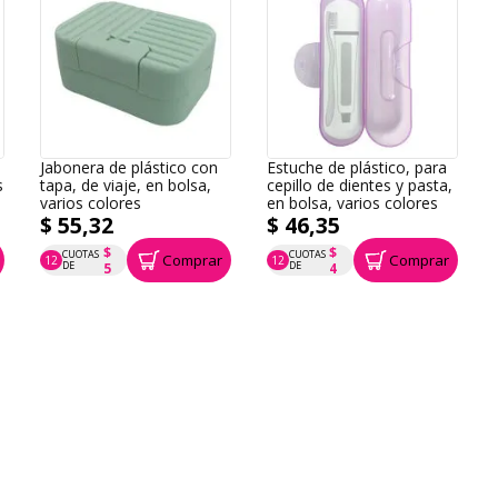
Jabonera de plástico con
Estuche de plástico, para
s
tapa, de viaje, en bolsa,
cepillo de dientes y pasta,
varios colores
en bolsa, varios colores
$ 55,32
$ 46,35
$
$
CUOTAS
CUOTAS
Comprar
Comprar
12
12
P.T.F. $ 55
P.T.F. $ 46
DE
DE
5
4