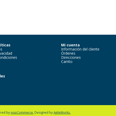
íticas
Mi cuenta
os
Información del cliente
ivacidad
Órdenes
ondiciones
Direcciones
Carrito
des
m
red by
nopCommerce.
Designed by
AgileWorks.