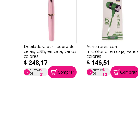
Depiladora perfiladora de
Auriculares con
cejas, USB, en caja, varios
micrófono, en caja, vario
colores
colores
$ 248,17
$ 146,51
$
$
CUOTAS
CUOTAS
Comprar
Comprar
12
12
P.T.F. $ 248
P.T.F. $ 147
DE
DE
21
12