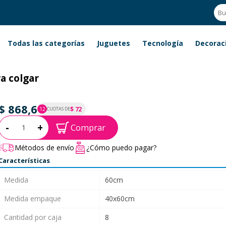
Todas las categorías
Juguetes
Tecnología
Decorac
a colgar
$ 868,6
$ 72
12
CUOTAS DE
P.T.F. $ 869
Cantidad:
-
+
Comprar
Métodos de envío
¿Cómo puedo pagar?
Características
Medida
60cm
Medida empaque
40x60cm
Cantidad por caja
8