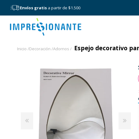
Envíos gratis
a partir de $1.500
Menú
Espejo decorativo par
Inicio /
Decoración /
Adornos /