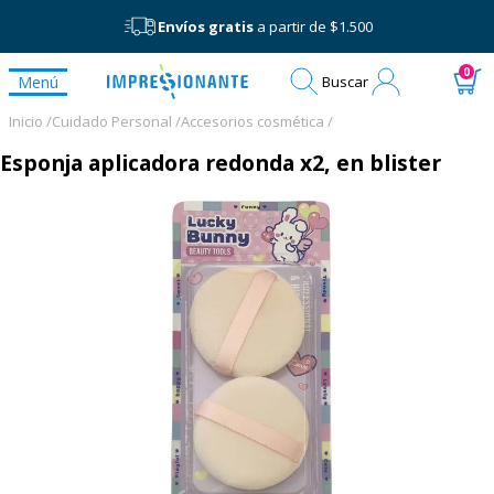
Envíos gratis
a partir de $1.500
Mi
0
Menú
Buscar
cuenta
Inicio /
Cuidado Personal /
Accesorios cosmética /
Esponja aplicadora redonda x2, en blister