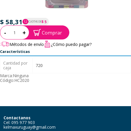
$ 58,31
$ 5
12
CUOTAS DE
P.T.F. $ 58
Cantidad:
-
+
Comprar
Métodos de envío
¿Cómo puedo pagar?
Características
Cantidad por
720
caja
Marca:
Ninguna
Código:
HC2020
Contactanos
Cel: 095 977 903
kelmaxuruguay@gmail.com