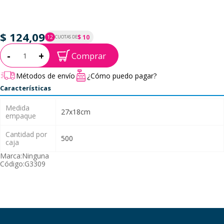
$ 124,09
$ 10
12
CUOTAS DE
P.T.F. $ 124
Cantidad:
-
+
Comprar
Métodos de envío
¿Cómo puedo pagar?
Características
Medida
27x18cm
empaque
Cantidad por
500
caja
Marca:
Ninguna
Código:
G3309