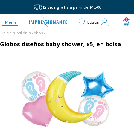
Envíos gratis
a partir de $1.500
Mi
0
Menú
Buscar
cuenta
Inicio /
Cotillón /
Globos /
Globos diseños baby shower, x5, en bolsa