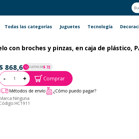
Todas las categorías
Juguetes
Tecnología
Decorac
o con broches y pinzas, en caja de plástico, P
$ 868,6
$ 72
12
CUOTAS DE
P.T.F. $ 869
Cantidad:
-
+
Comprar
Métodos de envío
¿Cómo puedo pagar?
Marca:
Ninguna
Código:
HC1911