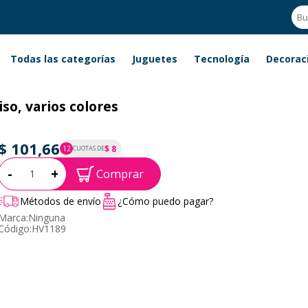
Todas las categorías
Juguetes
Tecnología
Decorac
liso, varios colores
$ 101,66
$ 8
12
CUOTAS DE
P.T.F. $ 102
Cantidad:
-
+
Comprar
Métodos de envío
¿Cómo puedo pagar?
Marca:
Ninguna
Código:
HV1189