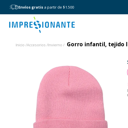
Envíos gratis
a partir de $1.500
Menú
Gorro infantil, tejido 
Inicio /
Accesorios /
Invierno /