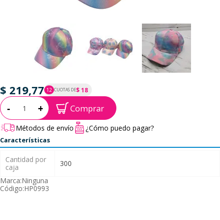
$ 219,77
$ 18
12
CUOTAS DE
P.T.F. $ 220
Cantidad:
-
+
Comprar
Métodos de envío
¿Cómo puedo pagar?
Características
Cantidad por
300
caja
Marca:
Ninguna
Código:
HP0993