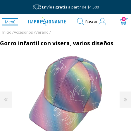
Envíos gratis
a partir de $1.500
Mi
0
Menú
Buscar
cuenta
Inicio /
Accesorios /
Verano /
Gorro infantil con visera, varios diseños