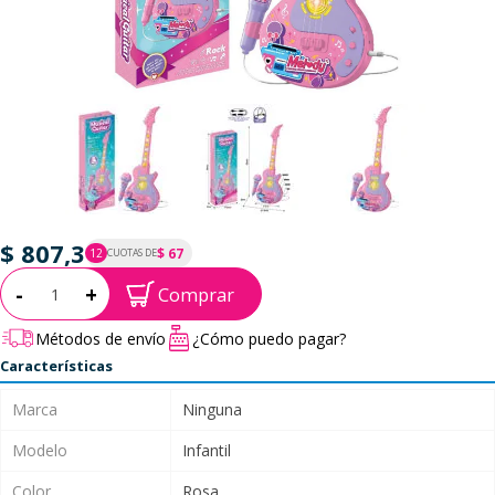
$ 807,3
$ 67
12
CUOTAS DE
P.T.F. $ 807
Cantidad:
-
+
Comprar
Métodos de envío
¿Cómo puedo pagar?
Características
Marca
Ninguna
Modelo
Infantil
Color
Rosa