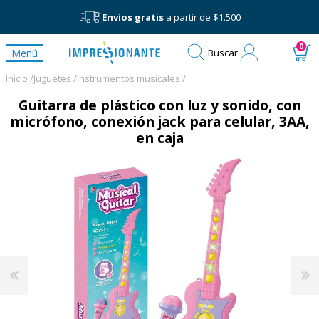
Envíos gratis
a partir de $1.500
Mi
0
Menú
Buscar
cuenta
Inicio /
Juguetes /
Instrumentos musicales /
Guitarra de plástico con luz y sonido, con
micrófono, conexión jack para celular, 3AA,
en caja