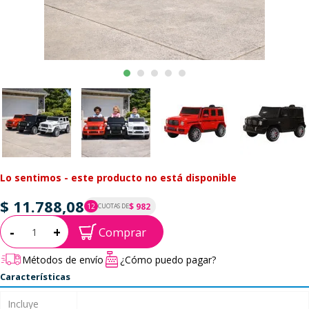
Lo sentimos - este producto no está disponible
$ 11.788,08
$ 982
12
CUOTAS DE
P.T.F. $ 11.788
Cantidad:
-
+
Comprar
Métodos de envío
¿Cómo puedo pagar?
Características
Incluye