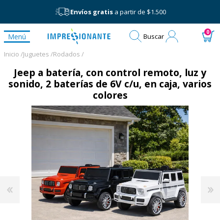
Envíos gratis
a partir de $1.500
Mi
0
Menú
Buscar
cuenta
Inicio /
Juguetes /
Rodados /
Jeep a batería, con control remoto, luz y
sonido, 2 baterías de 6V c/u, en caja, varios
colores