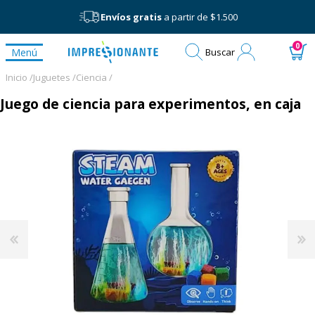
Envíos gratis
a partir de $1.500
Mi
0
Menú
Buscar
cuenta
Inicio /
Juguetes /
Ciencia /
Juego de ciencia para experimentos, en caja