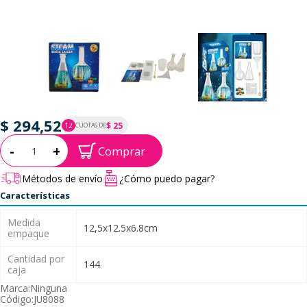
$ 294,52
$ 25
12
CUOTAS DE
P.T.F. $ 295
Cantidad:
-
+
Comprar
Métodos de envío
¿Cómo puedo pagar?
Características
Medida
12,5x12.5x6.8cm
empaque
Cantidad por
144
caja
Marca:
Ninguna
Código:
JU8088