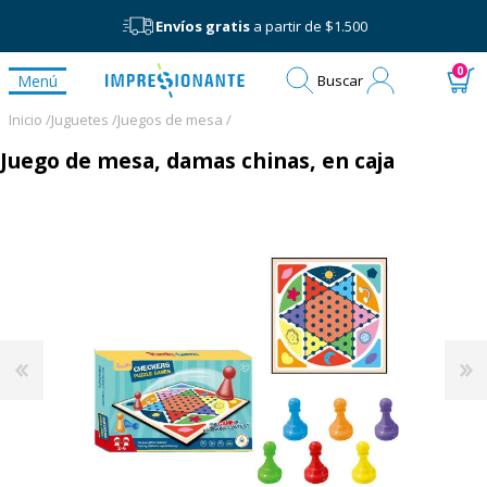
Envíos gratis
a partir de $1.500
Mi
0
Menú
Buscar
cuenta
Inicio /
Juguetes /
Juegos de mesa /
Juego de mesa, damas chinas, en caja