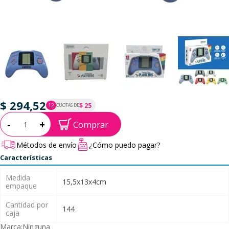
$ 294,52
$ 25
12
CUOTAS DE
P.T.F. $ 295
Cantidad:
-
+
Comprar
Métodos de envío
¿Cómo puedo pagar?
Características
Medida
15,5x13x4cm
empaque
Cantidad por
144
caja
Marca:
Ninguna