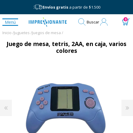
Envíos gratis
a partir de $1.500
Mi
0
Menú
Buscar
cuenta
Inicio /
Juguetes /
Juegos de mesa /
Juego de mesa, tetris, 2AA, en caja, varios
colores