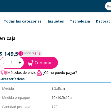
Todas las categorías
Juguetes
Tecnología
Decorac
en caja
$ 149,5
$ 12
12
CUOTAS DE
P.T.F. $ 150
Cantidad:
-
+
Comprar
Métodos de envío
¿Cómo puedo pagar?
Características
Medida
9.5x8cm
Medida empaque
10x10.5x10cm
Cantidad por caja
120