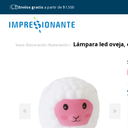
Envíos gratis
a partir de $1.500
Menú
Lámpara led oveja, 
Inicio /
Decoración /
Iluminación /