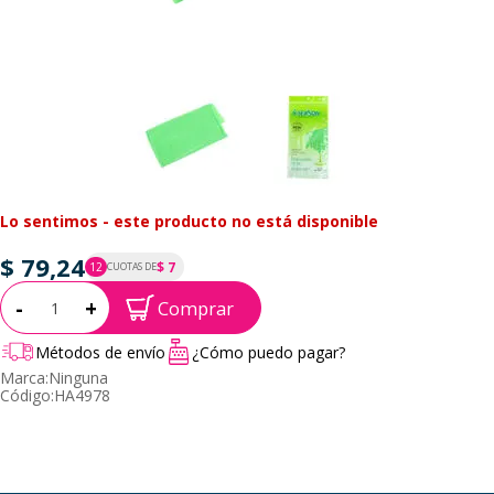
Lo sentimos - este producto no está disponible
$ 79,24
$ 7
12
CUOTAS DE
P.T.F. $ 79
Cantidad:
-
+
Comprar
Métodos de envío
¿Cómo puedo pagar?
Marca:
Ninguna
Código:
HA4978