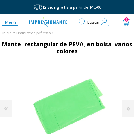
Envíos gratis
a partir de $1.500
Mi
0
Menú
Buscar
cuenta
Inicio /
Suministros p/fiesta /
Mantel rectangular de PEVA, en bolsa, varios
colores