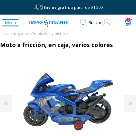
Envíos gratis
a partir de $1.500
Mi
0
Menú
Buscar
cuenta
Inicio /
Juguetes /
Vehículos y pistas /
Moto a fricción, en caja, varios colores