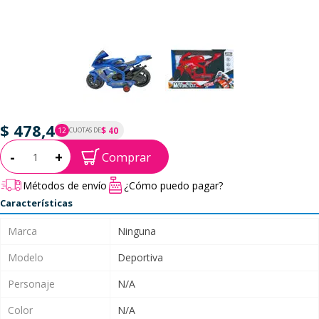
$ 478,4
$ 40
12
CUOTAS DE
P.T.F. $ 478
Cantidad:
-
+
Comprar
Métodos de envío
¿Cómo puedo pagar?
Características
Marca
Ninguna
Modelo
Deportiva
Personaje
N/A
Color
N/A