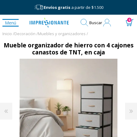
Envíos gratis
a partir de $1.500
Mi
0
Menú
Buscar
cuenta
Inicio /
Decoración /
Muebles y organizadores /
Mueble organizador de hierro con 4 cajones
canastos de TNT, en caja