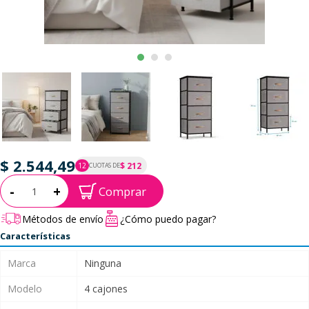
$ 2.544,49
$ 212
12
CUOTAS DE
P.T.F. $ 2.544
Cantidad:
-
+
Comprar
Métodos de envío
¿Cómo puedo pagar?
Características
Marca
Ninguna
Modelo
4 cajones