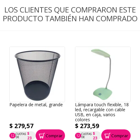
LOS CLIENTES QUE COMPRARON ESTE
PRODUCTO TAMBIÉN HAN COMPRADO
Papelera de metal, grande
Lámpara touch flexible, 18
led, recargable con cable
USB, en caja, varios
colores
$ 279,57
$ 273,59
$
$
CUOTAS
CUOTAS
Comprar
Comprar
12
12
P.T.F. $ 280
P.T.F. $ 274
DE
DE
23
23