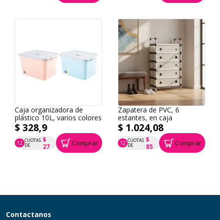
Caja organizadora de
Zapatera de PVC, 6
plástico 10L, varios colores
estantes, en caja
$ 328,9
$ 1.024,08
$
$
CUOTAS
CUOTAS
Comprar
Comprar
12
12
P.T.F. $ 329
P.T.F. $ 1.024
DE
DE
27
85
Contactanos