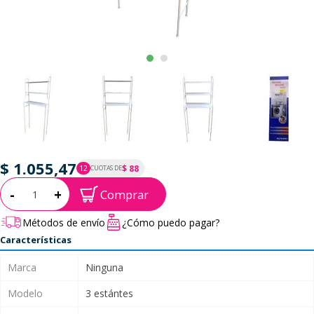
$ 1.055,47
$ 88
12
CUOTAS DE
P.T.F. $ 1.055
Cantidad:
-
+
Comprar
Métodos de envío
¿Cómo puedo pagar?
Características
Marca
Ninguna
Modelo
3 estántes