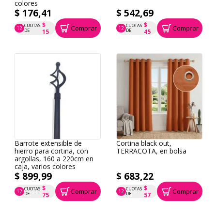
colores
$ 176,41
$ 542,69
$
$
CUOTAS
CUOTAS
Comprar
Comprar
12
12
P.T.F. $ 176
P.T.F. $ 543
DE
DE
15
45
Barrote extensible de
Cortina black out,
hierro para cortina, con
TERRACOTA, en bolsa
argollas, 160 a 220cm en
caja, varios colores
$ 899,99
$ 683,22
$
$
CUOTAS
CUOTAS
Comprar
Comprar
12
12
P.T.F. $ 900
P.T.F. $ 683
DE
DE
75
57