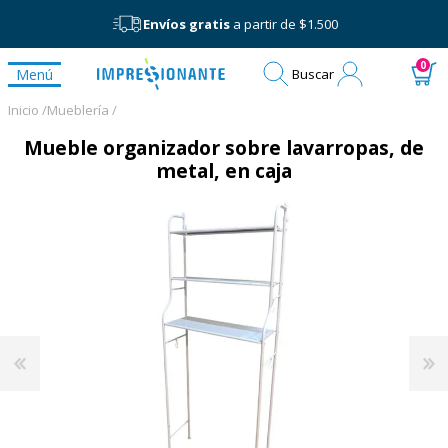
Envíos gratis
a partir de $1.500
Mi
0
Menú
Buscar
cuenta
Inicio /
Mueblería /
Mueble organizador sobre lavarropas, de
metal, en caja