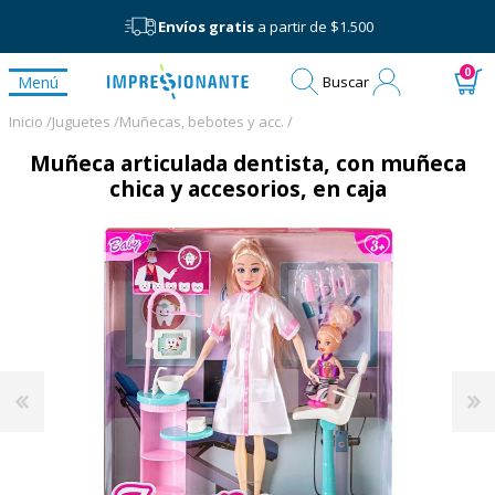
Envíos gratis
a partir de $1.500
Mi
0
Menú
Buscar
cuenta
Inicio /
Juguetes /
Muñecas, bebotes y acc. /
Muñeca articulada dentista, con muñeca
chica y accesorios, en caja