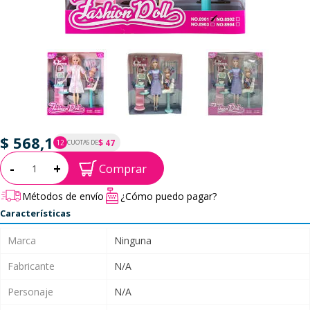
$ 568,1
$ 47
12
CUOTAS DE
P.T.F. $ 568
Cantidad:
-
+
Comprar
Métodos de envío
¿Cómo puedo pagar?
Características
Marca
Ninguna
Fabricante
N/A
Personaje
N/A