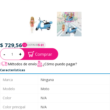
$ 729,56
$ 61
12
CUOTAS DE
P.T.F. $ 730
Cantidad:
-
+
Comprar
Métodos de envío
¿Cómo puedo pagar?
Características
Marca
Ninguna
Modelo
Moto
Color
N/A
Color principal
N/A