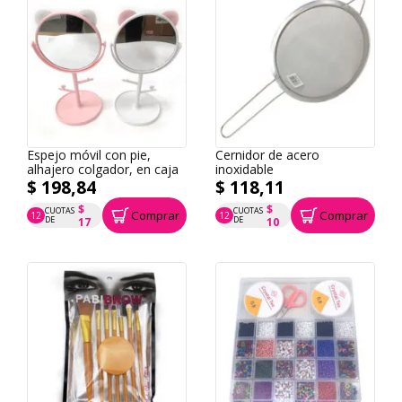
Espejo móvil con pie,
Cernidor de acero
alhajero colgador, en caja
inoxidable
$ 198,84
$ 118,11
$
$
CUOTAS
CUOTAS
Comprar
Comprar
12
12
P.T.F. $ 199
P.T.F. $ 118
DE
DE
17
10