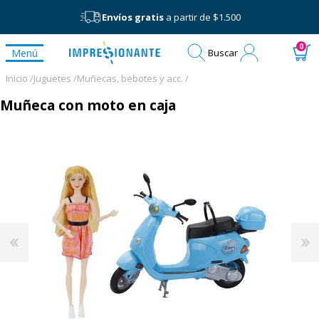
Envíos gratis
a partir de $1.500
Mi
0
Menú
Buscar
cuenta
Inicio /
Juguetes /
Muñecas, bebotes y acc. /
Muñeca con moto en caja