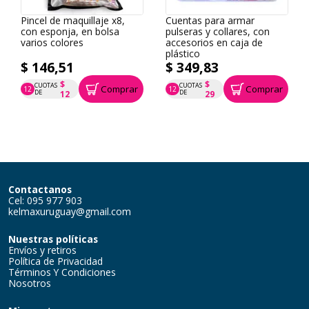
Pincel de maquillaje x8,
Cuentas para armar
con esponja, en bolsa
pulseras y collares, con
varios colores
accesorios en caja de
plástico
$ 146,51
$ 349,83
$
$
CUOTAS
CUOTAS
Comprar
Comprar
12
12
P.T.F. $ 147
P.T.F. $ 350
DE
DE
12
29
Contactanos
Cel: 095 977 903
kelmaxuruguay@gmail.com
Nuestras políticas
Envíos y retiros
Política de Privacidad
Términos Y Condiciones
Nosotros