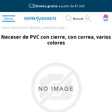
Envíos gratis
a partir de $1.500
Mi
0
Menú
Buscar
cuenta
Inicio /
Accesorios /
Bolsos y artículos viaje /
Neceser de PVC con cierre, con correa, varios
colores