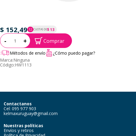
$ 152,49
$ 13
12
CUOTAS DE
P.T.F. $ 152
Cantidad:
-
+
Comprar
Métodos de envío
¿Cómo puedo pagar?
Marca:
Ninguna
Código:
HW1113
Contactanos
Cel: 095 977 903
kelmaxuruguay@gmail.com
Nuestras políticas
Envíos y retiros
Política de Privacidad