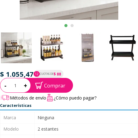
$ 1.055,47
$ 88
12
CUOTAS DE
P.T.F. $ 1.055
Cantidad:
-
+
Comprar
Métodos de envío
¿Cómo puedo pagar?
Características
Marca
Ninguna
Modelo
2 estantes