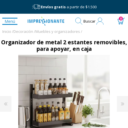
Envíos gratis
a partir de $1.500
Mi
0
Menú
Buscar
cuenta
Inicio /
Decoración /
Muebles y organizadores /
Organizador de metal 2 estantes removibles,
para apoyar, en caja