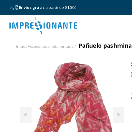
Envíos gratis
a partir de $1.500
Menú
Pañuelo pashmina 
Inicio /
Accesorios /
Indumentaria /