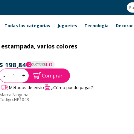
Todas las categorías
Juguetes
Tecnología
Decorac
estampada, varios colores
$ 198,84
$ 17
12
CUOTAS DE
P.T.F. $ 199
Cantidad:
-
+
Comprar
Métodos de envío
¿Cómo puedo pagar?
Marca:
Ninguna
Código:
HP1043