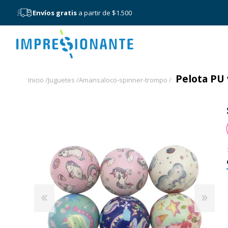
Envíos gratis
a partir de $1.500
Menú
Pelota PU 
Inicio /
Juguetes /
Amansaloco-spinner-trompo /