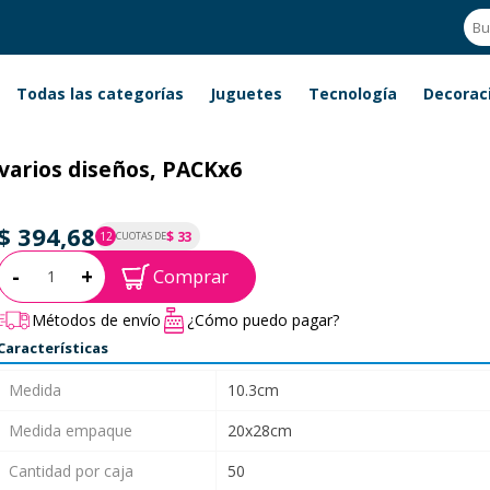
Todas las categorías
Juguetes
Tecnología
Decorac
varios diseños, PACKx6
$ 394,68
$ 33
12
CUOTAS DE
P.T.F. $ 395
Cantidad:
-
+
Comprar
Métodos de envío
¿Cómo puedo pagar?
Características
Medida
10.3cm
Medida empaque
20x28cm
Cantidad por caja
50