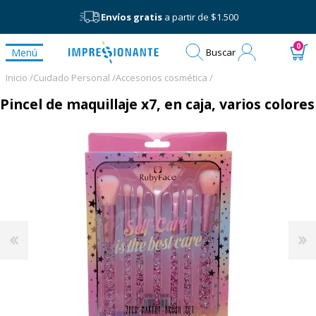
Envíos gratis
a partir de $1.500
Mi
0
Menú
Buscar
cuenta
Inicio /
Cuidado Personal /
Accesorios cosmética /
Pincel de maquillaje x7, en caja, varios colores