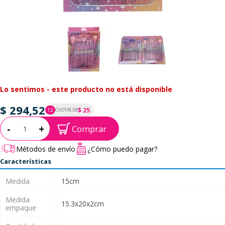
Lo sentimos - este producto no está disponible
$ 294,52
$ 25
12
CUOTAS DE
P.T.F. $ 295
Cantidad:
-
+
Comprar
Métodos de envío
¿Cómo puedo pagar?
Características
Medida
15cm
Medida
15.3x20x2cm
empaque