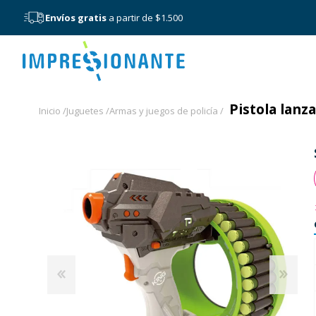
Envíos gratis
a partir de $1.500
Menú
Pistola lanz
Inicio /
Juguetes /
Armas y juegos de policía /