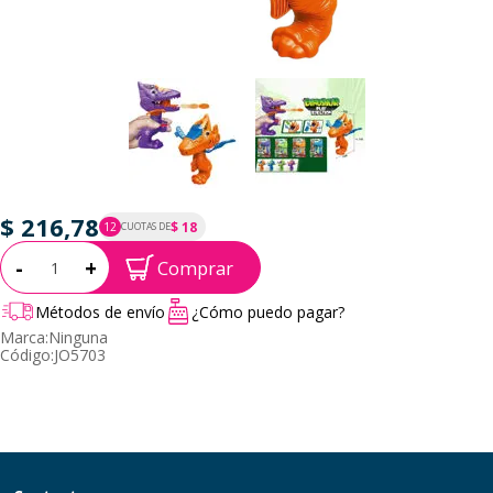
$ 216,78
$ 18
12
CUOTAS DE
P.T.F. $ 217
Cantidad:
-
+
Comprar
Métodos de envío
¿Cómo puedo pagar?
Marca:
Ninguna
Código:
JO5703