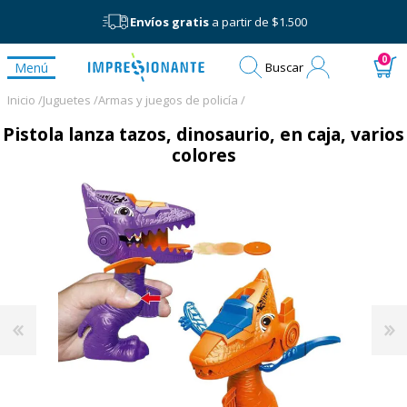
Envíos gratis
a partir de $1.500
Mi
0
Menú
Buscar
cuenta
Inicio /
Juguetes /
Armas y juegos de policía /
Pistola lanza tazos, dinosaurio, en caja, varios
colores