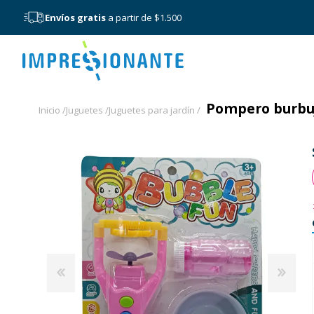
Envíos gratis
a partir de $1.500
Menú
Pompero burbuje
Inicio /
Juguetes /
Juguetes para jardín /