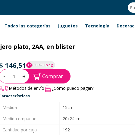
Todas las categorías
Juguetes
Tecnología
Decorac
ro plato, 2AA, en blister
$ 146,51
$ 12
12
CUOTAS DE
P.T.F. $ 147
Cantidad:
-
+
Comprar
Métodos de envío
¿Cómo puedo pagar?
Características
Medida
15cm
Medida empaque
20x24cm
Cantidad por caja
192