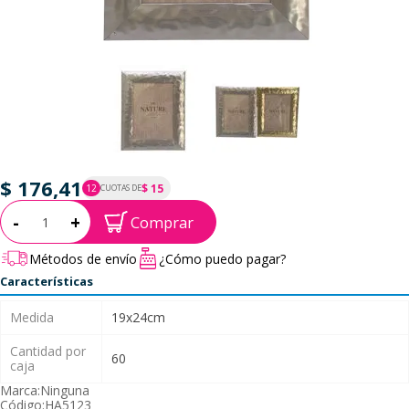
$ 176,41
$ 15
12
CUOTAS DE
P.T.F. $ 176
Cantidad:
-
+
Comprar
Métodos de envío
¿Cómo puedo pagar?
Características
Medida
19x24cm
Cantidad por
60
caja
Marca:
Ninguna
Código:
HA5123