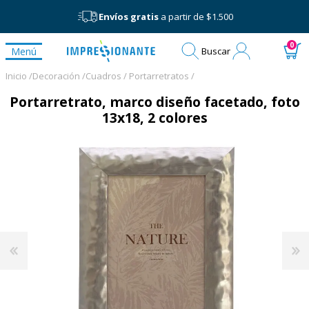
Envíos gratis
a partir de $1.500
Mi
0
Menú
Buscar
cuenta
Inicio /
Decoración /
Cuadros / Portarretratos /
Portarretrato, marco diseño facetado, foto
13x18, 2 colores