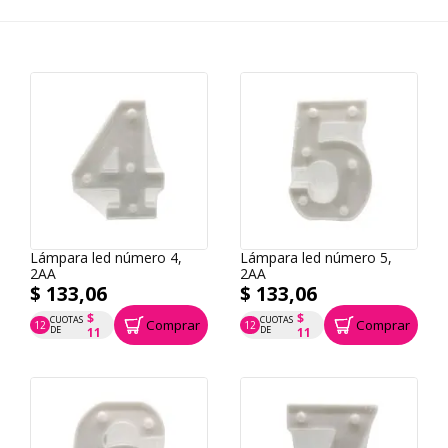
Lámpara led número 4,
Lámpara led número 5,
2AA
2AA
$ 133,06
$ 133,06
$
$
CUOTAS
CUOTAS
Comprar
Comprar
12
12
P.T.F. $ 133
P.T.F. $ 133
DE
DE
11
11