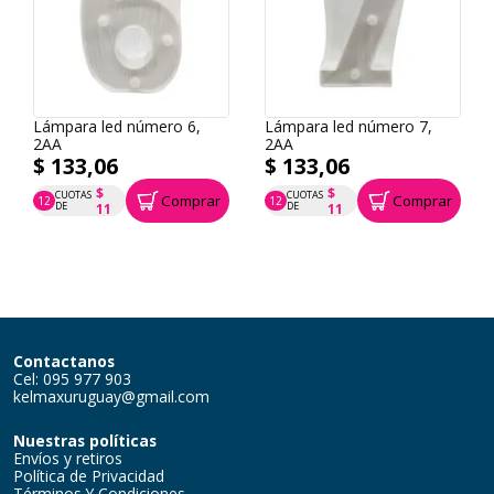
Lámpara led número 6,
Lámpara led número 7,
2AA
2AA
$ 133,06
$ 133,06
$
$
CUOTAS
CUOTAS
Comprar
Comprar
12
12
P.T.F. $ 133
P.T.F. $ 133
DE
DE
11
11
Contactanos
Cel: 095 977 903
kelmaxuruguay@gmail.com
Nuestras políticas
Envíos y retiros
Política de Privacidad
Términos Y Condiciones