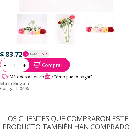
$ 83,72
$ 7
12
CUOTAS DE
P.T.F. $ 84
Cantidad:
-
+
Comprar
Métodos de envío
¿Cómo puedo pagar?
Marca:
Ninguna
Código:
HF0406
LOS CLIENTES QUE COMPRARON ESTE
PRODUCTO TAMBIÉN HAN COMPRADO