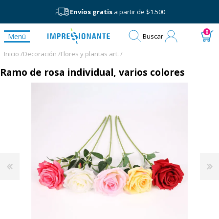
Envíos gratis
a partir de $1.500
Mi
0
Menú
Buscar
cuenta
Inicio /
Decoración /
Flores y plantas art. /
Ramo de rosa individual, varios colores