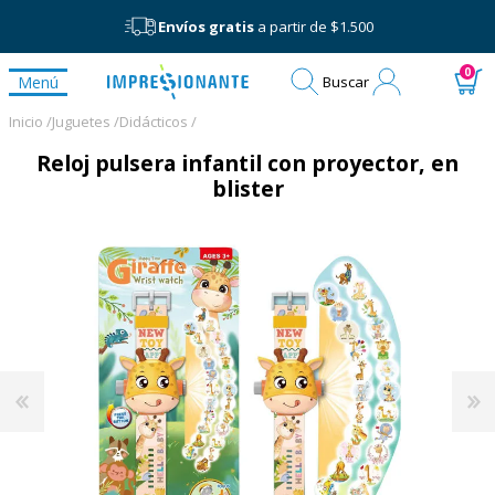
Envíos gratis
a partir de $1.500
Mi
0
Menú
Buscar
cuenta
Inicio /
Juguetes /
Didácticos /
Reloj pulsera infantil con proyector, en
blister