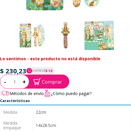
Lo sentimos - este producto no está disponible
$ 230,23
$ 19
12
CUOTAS DE
P.T.F. $ 230
Cantidad:
-
+
Comprar
Métodos de envío
¿Cómo puedo pagar?
Características
Medida
22cm
Medida
14x28.5cm
empaque