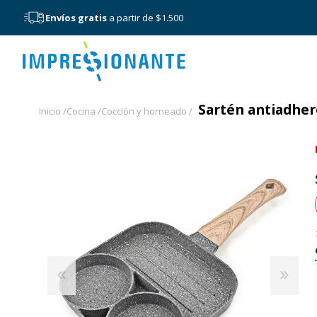
Envíos gratis
a partir de $1.500
Menú
Sartén antiadhere
Inicio /
Cocina /
Cocción y horneado /