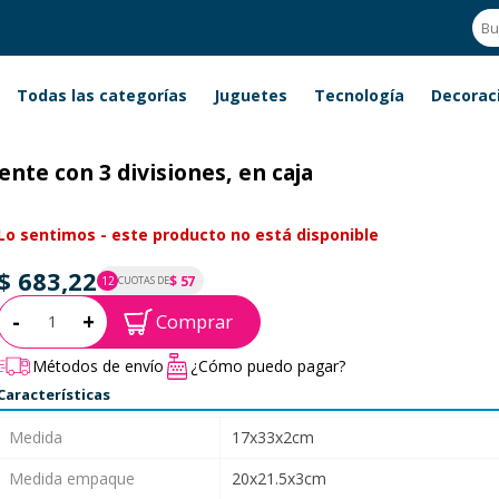
Todas las categorías
Juguetes
Tecnología
Decorac
nte con 3 divisiones, en caja
Lo sentimos - este producto no está disponible
$ 683,22
$ 57
12
CUOTAS DE
P.T.F. $ 683
Cantidad:
-
+
Comprar
Métodos de envío
¿Cómo puedo pagar?
Características
Medida
17x33x2cm
Medida empaque
20x21.5x3cm