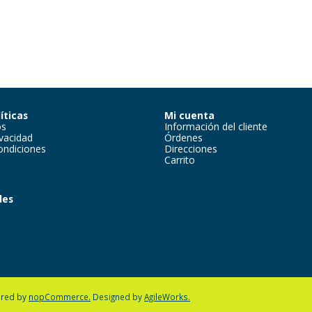
íticas
Mi cuenta
os
Información del cliente
ivacidad
Órdenes
ondiciones
Direcciones
Carrito
des
m
red by
nopCommerce.
Designed by
AgileWorks.