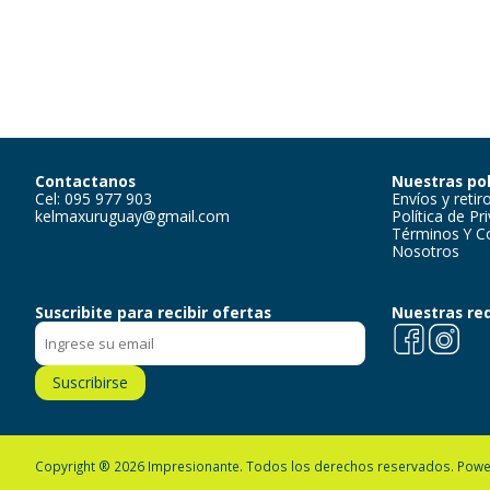
Contactanos
Nuestras pol
Cel: 095 977 903
Envíos y retir
kelmaxuruguay@gmail.com
Política de Pr
Términos Y C
Nosotros
Suscribite para recibir ofertas
Nuestras re
Facebook
Instagra
Suscribirse
Copyright ® 2026 Impresionante. Todos los derechos reservados.
Powe