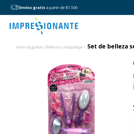
Envíos gratis
a partir de $1.500
Menú
Set de belleza s
Inicio /
Juguetes /
Belleza y maquillaje /