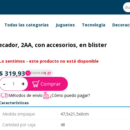
Todas las categorías
Juguetes
Tecnología
Decorac
ecador, 2AA, con accesorios, en blister
Lo sentimos - este producto no está disponible
$ 319,93
$ 27
12
CUOTAS DE
P.T.F. $ 320
Cantidad:
-
+
Comprar
Métodos de envío
¿Cómo puedo pagar?
Características
Medida empaque
47,5x21,5x0cm
Cantidad por caja
48