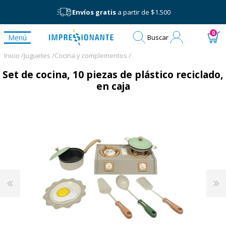
Envíos gratis
a partir de $1.500
Mi
0
Menú
Buscar
cuenta
Inicio /
Juguetes /
Cocina y complementos /
Set de cocina, 10 piezas de plástico reciclado,
en caja