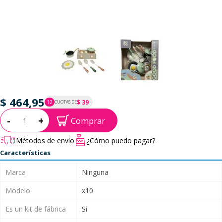
$ 464,95
$ 39
12
CUOTAS DE
P.T.F. $ 465
Cantidad:
-
+
Comprar
Métodos de envío
¿Cómo puedo pagar?
Características
Marca
Ninguna
Modelo
x10
Es un kit de fábrica
Sí