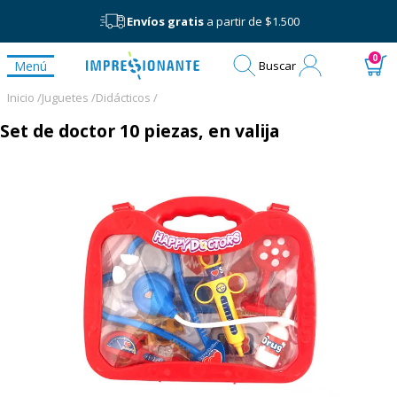
Envíos gratis
a partir de $1.500
Mi
0
Menú
Buscar
cuenta
Inicio /
Juguetes /
Didácticos /
Set de doctor 10 piezas, en valija