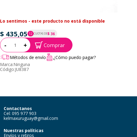
Lo sentimos - este producto no está disponible
$ 435,05
$ 36
12
CUOTAS DE
P.T.F. $ 435
Cantidad:
-
+
Comprar
Métodos de envío
¿Cómo puedo pagar?
Marca:
Ninguna
Código:
JU8387
Contactanos
Cel: 095 977 903
kelmaxuruguay@gmail.com
Nuestras políticas
Envíos y retiros