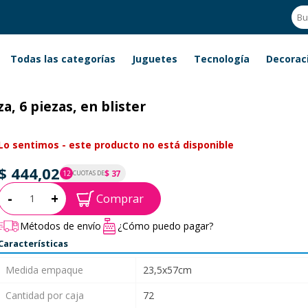
Todas las categorías
Juguetes
Tecnología
Decorac
a, 6 piezas, en blister
Lo sentimos - este producto no está disponible
$ 444,02
$ 37
12
CUOTAS DE
P.T.F. $ 444
Cantidad:
-
+
Comprar
Métodos de envío
¿Cómo puedo pagar?
Características
Medida empaque
23,5x57cm
Cantidad por caja
72