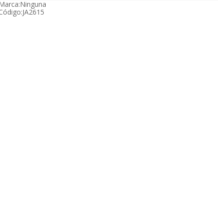
Marca:
Ninguna
Código:
JA2615