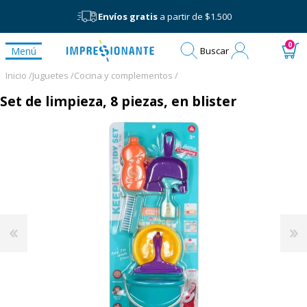
Envíos gratis
a partir de $1.500
Mi
0
Menú
Buscar
cuenta
Inicio /
Juguetes /
Cocina y complementos /
Set de limpieza, 8 piezas, en blister