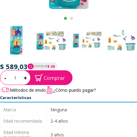
$ 589,03
$ 49
12
CUOTAS DE
P.T.F. $ 589
Cantidad:
-
+
Comprar
Métodos de envío
¿Cómo puedo pagar?
Características
Marca
Ninguna
Edad recomendada
2-4 años
Edad mínima
3 años