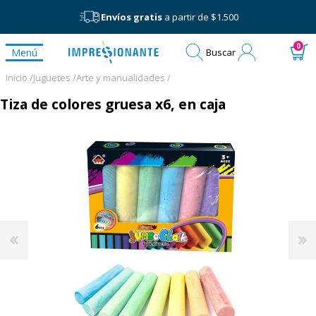
Envíos gratis
a partir de $1.500
Mi
0
Menú
Buscar
cuenta
Inicio /
Juguetes /
Arte y manualidades /
Tiza de colores gruesa x6, en caja