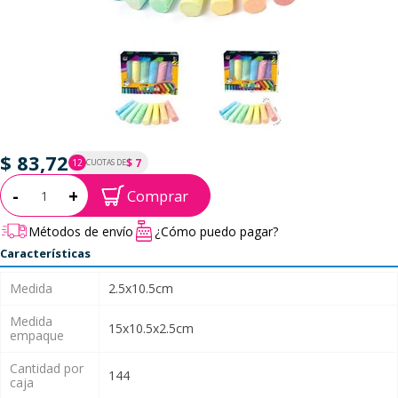
$ 83,72
$ 7
12
CUOTAS DE
P.T.F. $ 84
Cantidad:
-
+
Comprar
Métodos de envío
¿Cómo puedo pagar?
Características
Medida
2.5x10.5cm
Medida
15x10.5x2.5cm
empaque
Cantidad por
144
caja