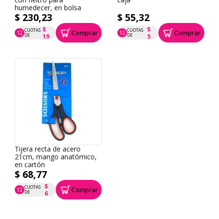
humedecer, en bolsa
$ 230,23
$ 55,32
$
$
CUOTAS
CUOTAS
Comprar
Comprar
12
12
P.T.F. $ 230
P.T.F. $ 55
DE
DE
19
5
Tijera recta de acero
21cm, mango anatómico,
en cartón
$ 68,77
$
CUOTAS
Comprar
12
P.T.F. $ 69
DE
6