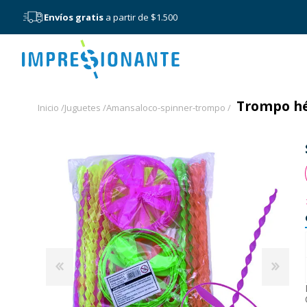
Envíos gratis
a partir de $1.500
Menú
Trompo hé
Inicio /
Juguetes /
Amansaloco-spinner-trompo /