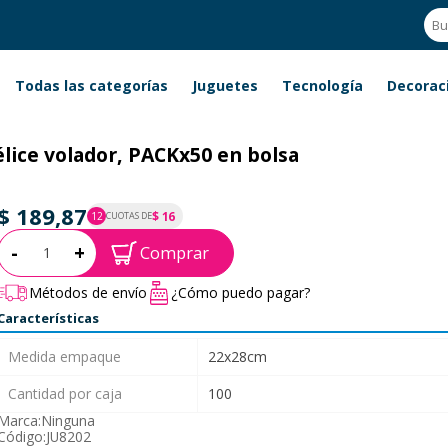
Todas las categorías
Juguetes
Tecnología
Decorac
lice volador, PACKx50 en bolsa
$ 189,87
$ 16
12
CUOTAS DE
P.T.F. $ 190
Cantidad:
-
+
Comprar
Métodos de envío
¿Cómo puedo pagar?
Características
Medida empaque
22x28cm
Cantidad por caja
100
Marca:
Ninguna
Código:
JU8202