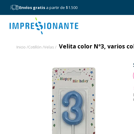
Envíos gratis
a partir de $1.500
Menú
Velita color Nº3, varios c
Inicio /
Cotillón /
Velas /