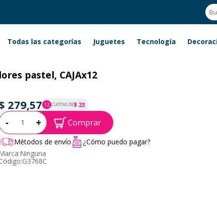
Todas las categorías
Juguetes
Tecnología
Decorac
olores pastel, CAJAx12
$ 279,57
$ 23
12
CUOTAS DE
P.T.F. $ 280
Cantidad:
-
+
Comprar
Métodos de envío
¿Cómo puedo pagar?
Marca:
Ninguna
Código:
G3768C