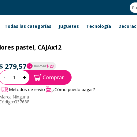
Todas las categorías
Juguetes
Tecnología
Decorac
olores pastel, CAJAx12
$ 279,57
$ 23
12
CUOTAS DE
P.T.F. $ 280
Cantidad:
-
+
Comprar
Métodos de envío
¿Cómo puedo pagar?
Marca:
Ninguna
Código:
G3768F