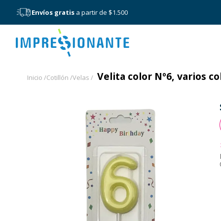
Envíos gratis
a partir de $1.500
Menú
Velita color Nº6, varios c
Inicio /
Cotillón /
Velas /